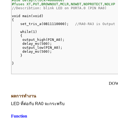
#use delay(clock=4000000)

#fuses XT,PUT,BROWNOUT,MCLR,NOWDT,NOPROTECT,NOLVP
//Describtion: blink LED on PORTA.0 (PIN RA0)
void main(void)

{

    set_tris_a(0B11110000);   
//RA0-RA3 is Output
    while(1)

    {

     output_high(PIN_A0);

     delay_ms(500);

     output_low(PIN_A0);

     delay_ms(500);

    }

}
DO
ผลการทำงาน
LED ที่ต่อกับ RA0 จะกระพริบ
Function